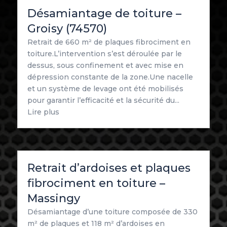
Désamiantage de toiture –
Groisy (74570)
Retrait de 660 m² de plaques fibrociment en
toiture.L’intervention s’est déroulée par le
dessus, sous confinement et avec mise en
dépression constante de la zone.Une nacelle
et un système de levage ont été mobilisés
pour garantir l’efficacité et la sécurité du...
Lire plus
Retrait d’ardoises et plaques
fibrociment en toiture –
Massingy
Désamiantage d’une toiture composée de 330
m² de plaques et 118 m² d’ardoises en