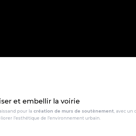
er et embellir la voirie
raissand pour la
création de murs de soutènement
, avec un 
méliorer l’esthétique de l’environnement urbain.