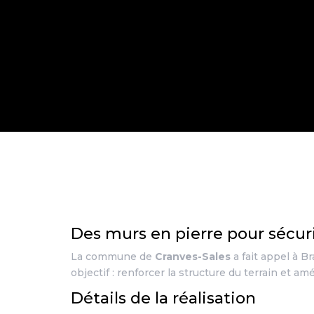
Des murs en pierre pour sécuris
La commune de
Cranves-Sales
a fait appel à B
objectif : renforcer la structure du terrain et a
Détails de la réalisation