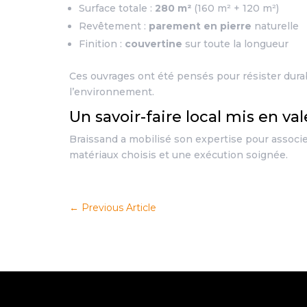
Surface totale :
280 m²
(160 m² + 120 m²)
Revêtement :
parement en pierre
naturelle
Finition :
couvertine
sur toute la longueur
Ces ouvrages ont été pensés pour résister dura
l’environnement.
Un savoir-faire local mis en va
Braissand a mobilisé son expertise pour associe
matériaux choisis et une exécution soignée.
←
Previous Article