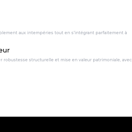
blement aux intempéries tout en s’intégrant parfaitement à
leur
r robustesse structurelle et mise en valeur patrimoniale, avec