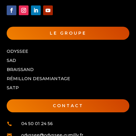
LE GROUPE
ODYSSEE
SAD
BRAISSAND
RÉMILLON DESAMIANTAGE
SATP
CONTACT
04 50 01 24 56

odyssee@odyssee-rumilly.fr
