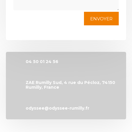
ENVOYER
04 50 01 24 56
ZAE Rumilly Sud, 4 rue du Pécloz, 74150
Rumilly, France
odyssee@odyssee-rumilly.fr