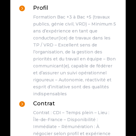
Profil

Formation Bac +3 à Bac +5 (travaux
publics, génie civil, VRD) – Minimum 5
ans d’expérience en tant que
conducteur(ice) de travaux dans les
TP / VRD – Excellent sens de
l’organisation, de la gestion des
priorités et du travail en équipe – Bon
communicant(e), capable de fédérer
et d’assurer un suivi opérationnel
rigoureux – Autonomie, réactivité et
esprit d’initiative sont des qualités
indispensables
Contrat

Contrat : CDI – Temps plein – Lieu :
Île-de-France – Disponibilité :
Immédiate – Rémunération : À
négocier selon profil et expérience