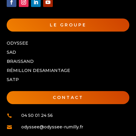
LE GROUPE
ODYSSEE
SAD
BRAISSAND
RÉMILLON DESAMIANTAGE
SATP
CONTACT
04 50 01 24 56

odyssee@odyssee-rumilly.fr
