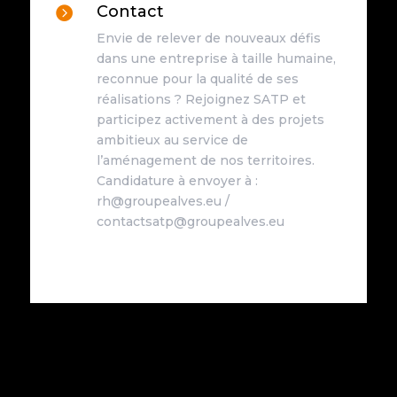
Contact

Envie de relever de nouveaux défis
dans une entreprise à taille humaine,
reconnue pour la qualité de ses
réalisations ? Rejoignez SATP et
participez activement à des projets
ambitieux au service de
l’aménagement de nos territoires.
Candidature à envoyer à :
rh@groupealves.eu /
contactsatp@groupealves.eu