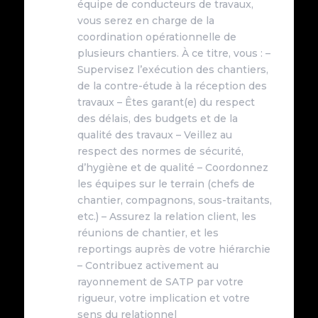
équipe de conducteurs de travaux,
vous serez en charge de la
coordination opérationnelle de
plusieurs chantiers. À ce titre, vous : –
Supervisez l’exécution des chantiers,
de la contre-étude à la réception des
travaux – Êtes garant(e) du respect
des délais, des budgets et de la
qualité des travaux – Veillez au
respect des normes de sécurité,
d’hygiène et de qualité – Coordonnez
les équipes sur le terrain (chefs de
chantier, compagnons, sous-traitants,
etc.) – Assurez la relation client, les
réunions de chantier, et les
reportings auprès de votre hiérarchie
– Contribuez activement au
rayonnement de SATP par votre
rigueur, votre implication et votre
sens du relationnel