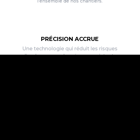
l’ensemble de nos chantiers.
PRÉCISION ACCRUE
Une technologie qui réduit les risques
d’endommager les réseaux existants.
RAPIDITÉ D’EXÉCUTION
Un gain de temps significatif comparé aux
méthodes traditionnelles.