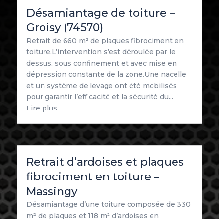
Désamiantage de toiture –
Groisy (74570)
Retrait de 660 m² de plaques fibrociment en
toiture.L’intervention s’est déroulée par le
dessus, sous confinement et avec mise en
dépression constante de la zone.Une nacelle
et un système de levage ont été mobilisés
pour garantir l’efficacité et la sécurité du...
Lire plus
Retrait d’ardoises et plaques
fibrociment en toiture –
Massingy
Désamiantage d’une toiture composée de 330
m² de plaques et 118 m² d’ardoises en