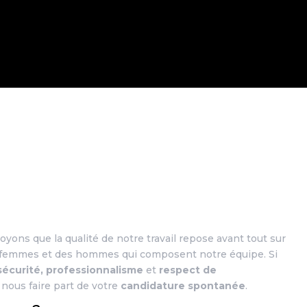
royons que la qualité de notre travail repose avant tout sur
 femmes et des hommes qui composent notre équipe. Si
 sécurité, professionnalisme
et
respect de
à nous faire part de votre
candidature spontanée
.