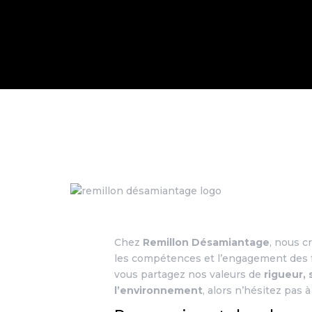
Chez
Remillon Désamiantage
, nous c
les compétences et l’engagement des
vous partagez nos valeurs de
rigueur,
l’environnement
, alors n’hésitez pas 