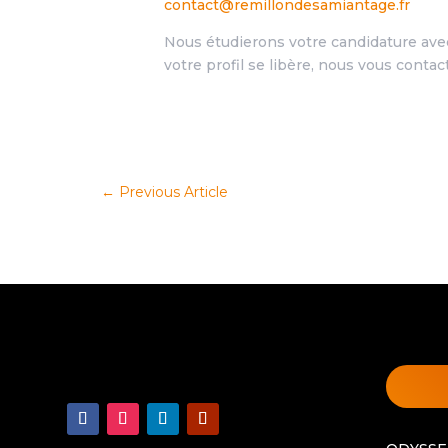
contact@remillondesamiantage.fr
Nous étudierons votre candidature avec
votre profil se libère, nous vous contac
←
Previous Article