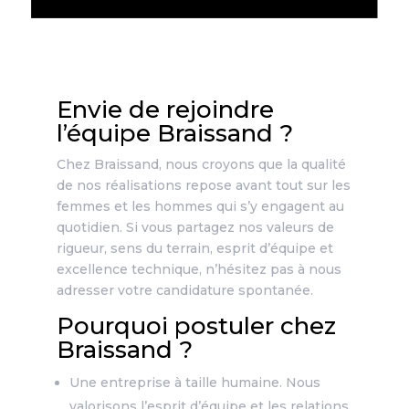
Envie de rejoindre
l’équipe Braissand ?
Chez Braissand, nous croyons que la qualité
de nos réalisations repose avant tout sur les
femmes et les hommes qui s’y engagent au
quotidien. Si vous partagez nos valeurs de
rigueur, sens du terrain, esprit d’équipe et
excellence technique, n’hésitez pas à nous
adresser votre candidature spontanée.
Pourquoi postuler chez
Braissand ?
Une entreprise à taille humaine. Nous
valorisons l’esprit d’équipe et les relations