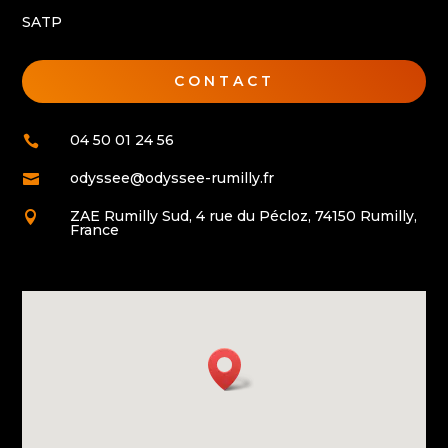
SATP
CONTACT
04 50 01 24 56

odyssee@odyssee-rumilly.fr

ZAE Rumilly Sud, 4 rue du Pécloz, 74150 Rumilly,

France