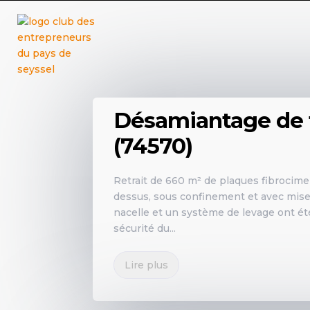
LE GROUPE
Désamiantage de t
(74570)
Retrait de 660 m² de plaques fibrocimen
dessus, sous confinement et avec mis
nacelle et un système de levage ont été 
sécurité du...
Lire plus