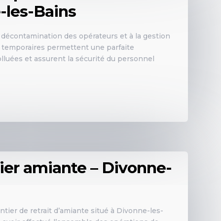
-les-Bains
 décontamination des opérateurs et à la gestion
s temporaires permettent une parfaite
olluées et assurent la sécurité du personnel
tier amiante – Divonne-
tier de retrait d’amiante situé à Divonne-les-