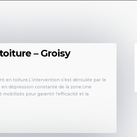
oiture – Groisy
t en toiture.L’intervention s’est déroulée par le
e en dépression constante de la zone.Une
mobilisés pour garantir l’efficacité et la