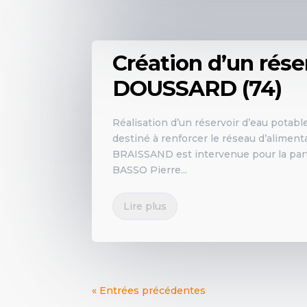
LE GROUPE
Création d’un rése
DOUSSARD (74)
Réalisation d’un réservoir d’eau potabl
destiné à renforcer le réseau d’alimen
BRAISSAND est intervenue pour la partie
BASSO Pierre...
Lire plus
« Entrées précédentes