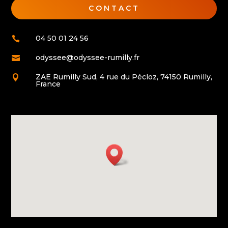
CONTACT
04 50 01 24 56

odyssee@odyssee-rumilly.fr

ZAE Rumilly Sud, 4 rue du Pécloz, 74150 Rumilly,

France