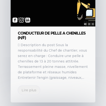
PAR
|
CONDUCTEUR DE PELLE A CHENILLES
(H/F)
 Description du post Sous la
responsabilité du Chef de chantier, vous
serez en charge : Conduire une pelle à
chenilles de 13 à 20 tonnes attitrée.
Terrassement pleine masse, nivellement
de plateforme et réseaux humides
Entretenir l’engin (graissage, niveaux,...
Lire plus