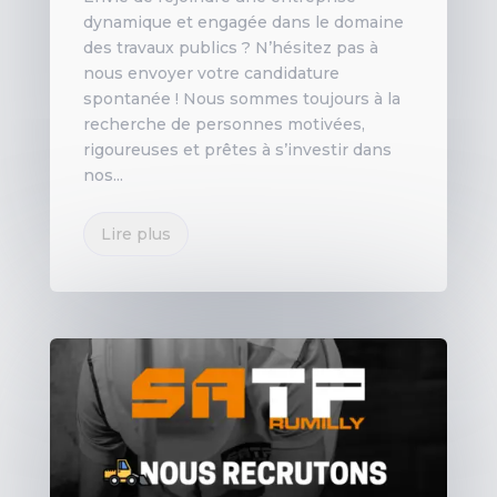
dynamique et engagée dans le domaine
des travaux publics ? N’hésitez pas à
nous envoyer votre candidature
spontanée ! Nous sommes toujours à la
recherche de personnes motivées,
rigoureuses et prêtes à s’investir dans
nos...
Lire plus