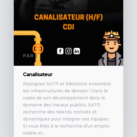
PAR
|
Canalisateur
Rejoignez SATP et bâtissons ensemble
les infrastructures de demain ! Dans le
cadre de son développement dans le
domaine des travaux publics, SATP
recherche des talents motivés et
dynamiques pour intégrer ses équipes.
Si vous êtes à la recherche d’un emploi
stable et...