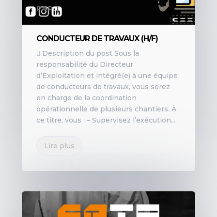
PAR
|
CONDUCTEUR DE TRAVAUX (H/F)
 Description du post Sous la
responsabilité du Directeur
d’Exploitation et intégré(e) à une équipe
de conducteurs de travaux, vous serez
en charge de la coordination
opérationnelle de plusieurs chantiers. À
ce titre, vous : – Supervisez l’exécution...
Lire plus